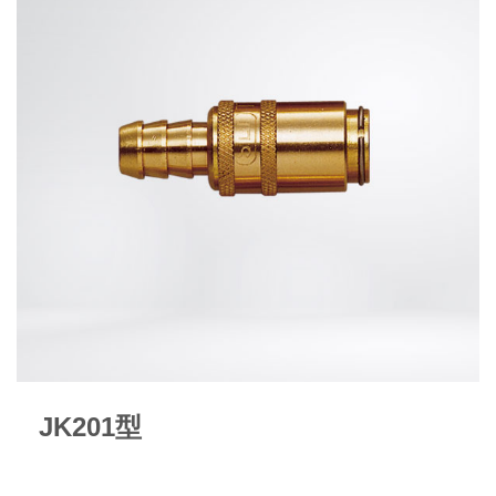
JK201型