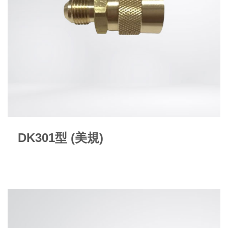
DK301型 (美規)