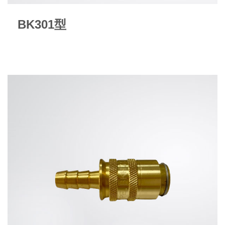
BK301型