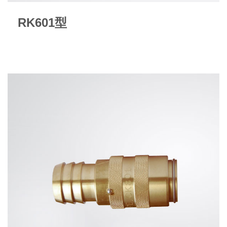
RK601型